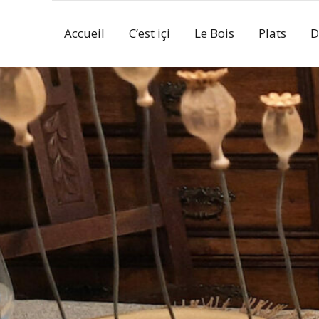
Skip
to
Accueil
C’est içi
Le Bois
Plats
D
content