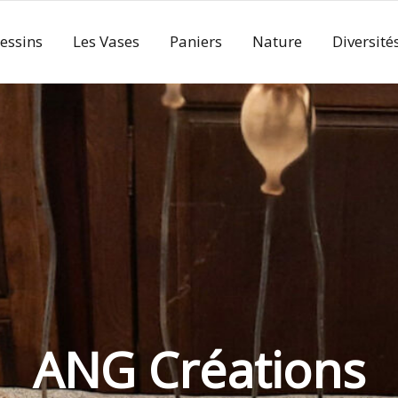
essins
Les Vases
Paniers
Nature
Diversité
ANG Créations